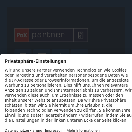









Impressum
Datenschutz
Kontakt
AGB