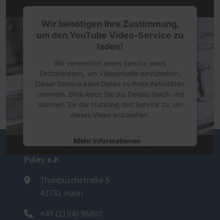
Wir benötigen Ihre Zustimmung,
um den YouTube Video-Service zu
laden!
Wir verwenden einen Service eines
Drittanbieters, um Videoinhalte einzubetten.
Dieser Service kann Daten zu Ihren Aktivitäten
sammeln. Bitte lesen Sie die Details durch und
stimmen Sie der Nutzung des Service zu, um
dieses Video anzusehen.
Mehr Informationen
Brandenstein Bauelemente Inhaber Carsten
Puley e.K.
Akzeptieren
Thunbuschstraße 5
powered by
Usercentrics Consent
42781 Haan
Management Platform
+49 (2104) 96800