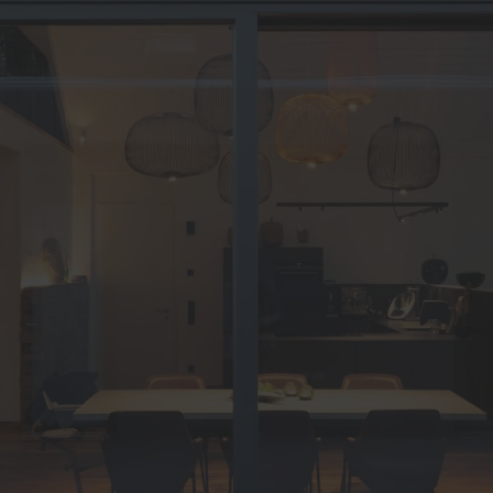
lschutz-Simulator
rung für Fenster und
üren