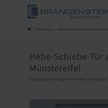
Hebe-Schiebe-Tür aus Holz-Alumi
Referenzen
PaX-Fenster
Jobs
Haustü
Refere
Kunststoff
Alumi
Zertifizierter Fachbetrieb
Kunststoff-Aluminium
Holz 
Hebe-Schiebe-Tür 
K-LINE Aluminium
Kunst
Holz
Aktio
Münstereifel
Holz-Aluminium
Haust
Einbau und Montage einer Hebe-Schiebetür 
Altbau und Denkmal
Haust
Fenster-Aktion für den
Haust
Rundumschutz
Altba
Kataloge und Broschüren
Servic