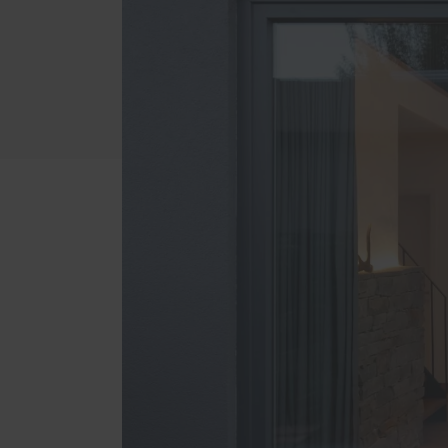
Schal
Förde
Haust