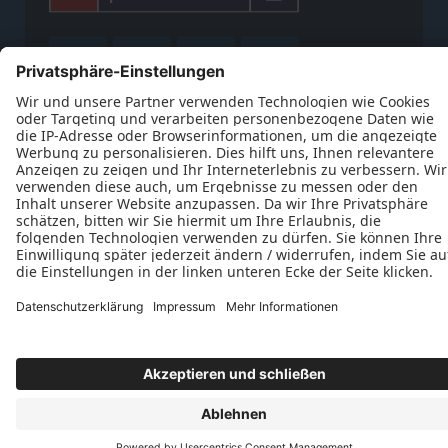









Impressum
Datenschutz
Kontakt
AGB
Brandenstein Bauelemente Inhaber Carsten Puley e.K. © 2026